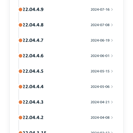
22.04.4.9
2024-07-16
22.04.4.8
2024-07-08
22.04.4.7
2024-06-19
22.04.4.6
2024-06-01
22.04.4.5
2024-05-15
22.04.4.4
2024-05-06
22.04.4.3
2024-04-21
22.04.4.2
2024-04-08
22.04.3.15
2024-02-12