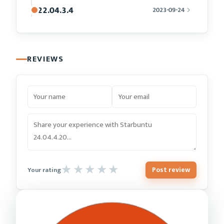
22.04.3.4
2023-09-24
REVIEWS
Post review
Your rating