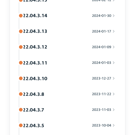
22.04.3.14
2024-01-30
22.04.3.13
2024-01-17
22.04.3.12
2024-01-09
22.04.3.11
2024-01-03
22.04.3.10
2023-12-27
22.04.3.8
2023-11-22
22.04.3.7
2023-11-03
22.04.3.5
2023-10-04