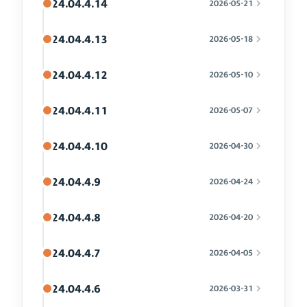
24.04.4.14
2026-05-21
24.04.4.13
2026-05-18
24.04.4.12
2026-05-10
24.04.4.11
2026-05-07
24.04.4.10
2026-04-30
24.04.4.9
2026-04-24
24.04.4.8
2026-04-20
24.04.4.7
2026-04-05
24.04.4.6
2026-03-31