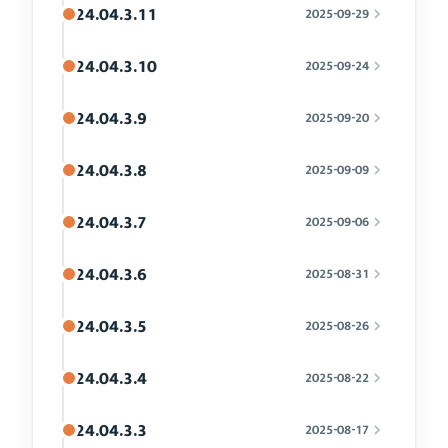
24.04.3.11
2025-09-29
24.04.3.10
2025-09-24
24.04.3.9
2025-09-20
24.04.3.8
2025-09-09
24.04.3.7
2025-09-06
24.04.3.6
2025-08-31
24.04.3.5
2025-08-26
24.04.3.4
2025-08-22
24.04.3.3
2025-08-17