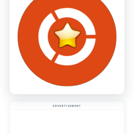
ADVERTISEMENT