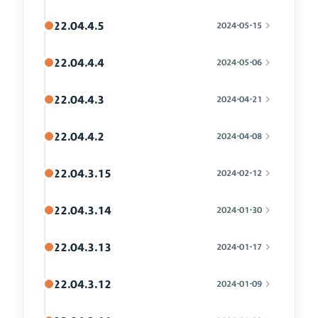
22.04.4.5
2024-05-15
22.04.4.4
2024-05-06
22.04.4.3
2024-04-21
22.04.4.2
2024-04-08
22.04.3.15
2024-02-12
22.04.3.14
2024-01-30
22.04.3.13
2024-01-17
22.04.3.12
2024-01-09