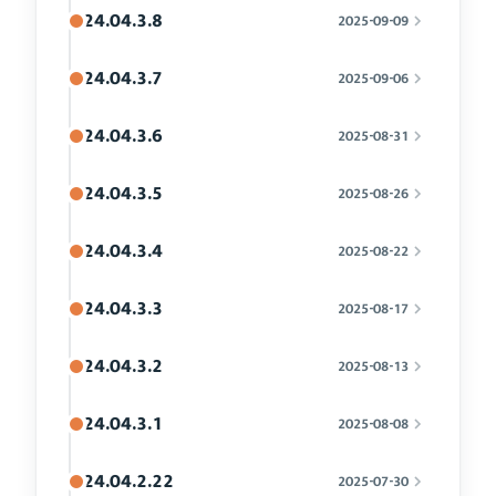
24.04.3.8
2025-09-09
24.04.3.7
2025-09-06
24.04.3.6
2025-08-31
24.04.3.5
2025-08-26
24.04.3.4
2025-08-22
24.04.3.3
2025-08-17
24.04.3.2
2025-08-13
24.04.3.1
2025-08-08
24.04.2.22
2025-07-30