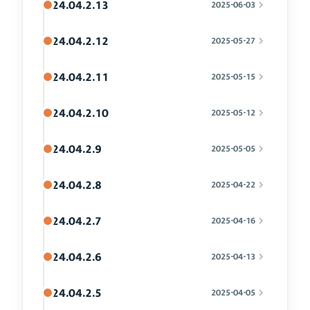
24.04.2.13
2025-06-03
24.04.2.12
2025-05-27
24.04.2.11
2025-05-15
24.04.2.10
2025-05-12
24.04.2.9
2025-05-05
24.04.2.8
2025-04-22
24.04.2.7
2025-04-16
24.04.2.6
2025-04-13
24.04.2.5
2025-04-05