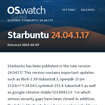
SYSTEMS
RELEASES
SYSTEMS
/
STARBUNTU
/
24.04.1.17
Starbuntu
24.04.1.17
Released
2025-02-07
Starbuntu has been published in the new version
24.04.1.17. This version contains important updates
such as libc6-2.39-0ubuntu8.3, openjdk-21-jre-
21.0.6+7-1-24.04.1, systemd-255.4-1ubuntu8.5 as well
as google-chrome-stable-133.6943.53- 1 in which
serious security gaps have been closed. In addition,