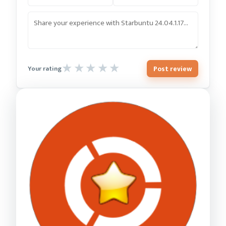
Post review
Your rating