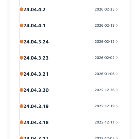
24.04.4.2
2026-02-25
24.04.4.1
2026-02-18
24.04.3.24
2026-02-12
24.04.3.23
2026-02-02
24.04.3.21
2026-01-06
24.04.3.20
2025-12-26
24.04.3.19
2025-12-19
24.04.3.18
2025-12-11
24.04.3.17
2025-12-05