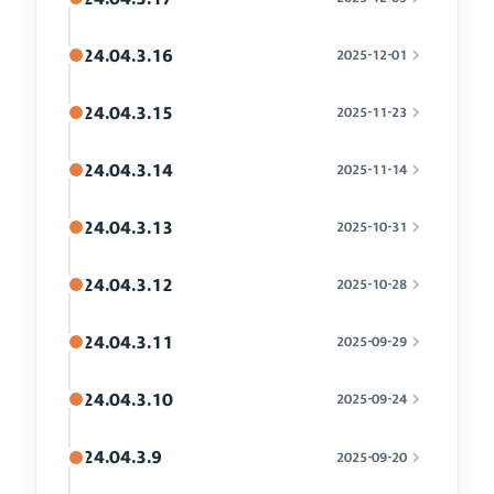
24.04.3.16
2025-12-01
24.04.3.15
2025-11-23
24.04.3.14
2025-11-14
24.04.3.13
2025-10-31
24.04.3.12
2025-10-28
24.04.3.11
2025-09-29
24.04.3.10
2025-09-24
24.04.3.9
2025-09-20