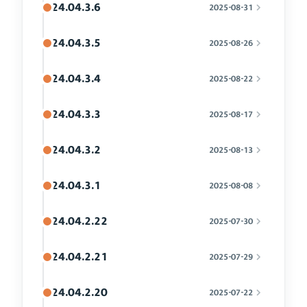
24.04.3.6
2025-08-31
24.04.3.5
2025-08-26
24.04.3.4
2025-08-22
24.04.3.3
2025-08-17
24.04.3.2
2025-08-13
24.04.3.1
2025-08-08
24.04.2.22
2025-07-30
24.04.2.21
2025-07-29
24.04.2.20
2025-07-22