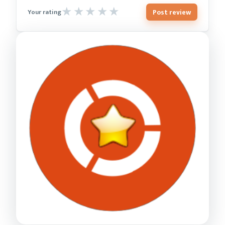
Post review
Your rating