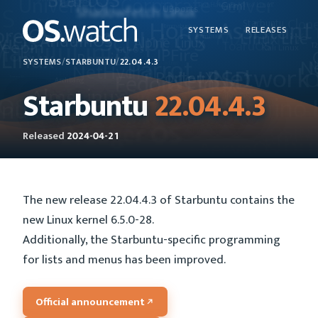
SYSTEMS
RELEASES
SYSTEMS
/
STARBUNTU
/
22.04.4.3
Starbuntu
22.04.4.3
Released
2024-04-21
The new release 22.04.4.3 of Starbuntu contains the
new Linux kernel 6.5.0-28.
Additionally, the Starbuntu-specific programming
for lists and menus has been improved.
Official announcement