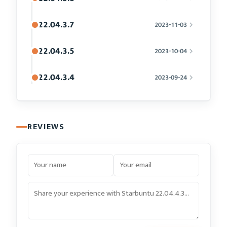
22.04.3.7
2023-11-03
22.04.3.5
2023-10-04
22.04.3.4
2023-09-24
REVIEWS