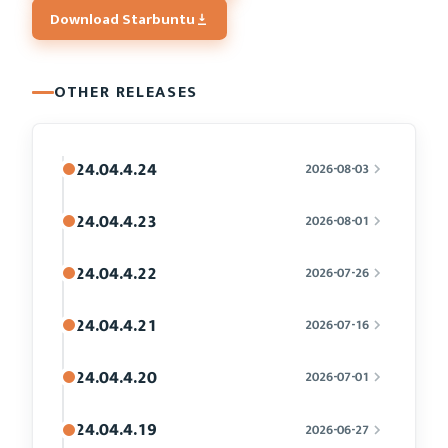
Download Starbuntu
OTHER RELEASES
24.04.4.24
2026-08-03
24.04.4.23
2026-08-01
24.04.4.22
2026-07-26
24.04.4.21
2026-07-16
24.04.4.20
2026-07-01
24.04.4.19
2026-06-27