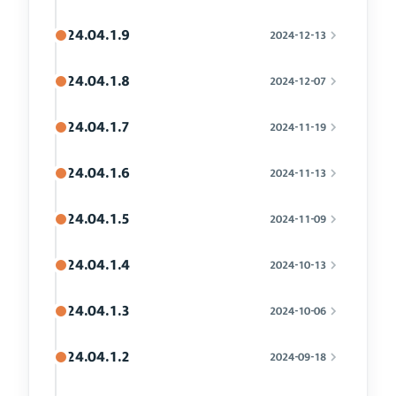
24.04.1.9
2024-12-13
24.04.1.8
2024-12-07
24.04.1.7
2024-11-19
24.04.1.6
2024-11-13
24.04.1.5
2024-11-09
24.04.1.4
2024-10-13
24.04.1.3
2024-10-06
24.04.1.2
2024-09-18