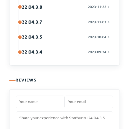
22.04.3.8
2023-11-22
22.04.3.7
2023-11-03
22.04.3.5
2023-10-04
22.04.3.4
2023-09-24
REVIEWS