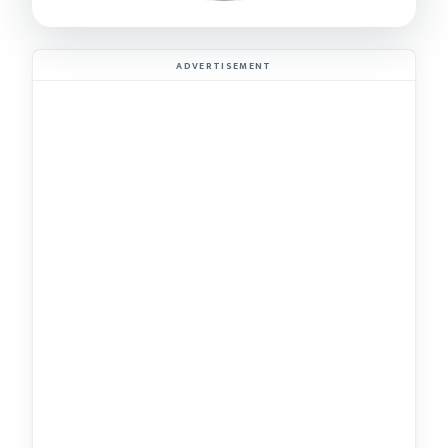
ADVERTISEMENT