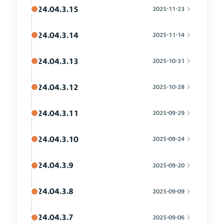
24.04.3.15
2025-11-23
24.04.3.14
2025-11-14
24.04.3.13
2025-10-31
24.04.3.12
2025-10-28
24.04.3.11
2025-09-29
24.04.3.10
2025-09-24
24.04.3.9
2025-09-20
24.04.3.8
2025-09-09
24.04.3.7
2025-09-06