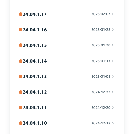
24.04.1.17
2025-02-07
24.04.1.16
2025-01-28
24.04.1.15
2025-01-20
24.04.1.14
2025-01-13
24.04.1.13
2025-01-02
24.04.1.12
2024-12-27
24.04.1.11
2024-12-20
24.04.1.10
2024-12-18