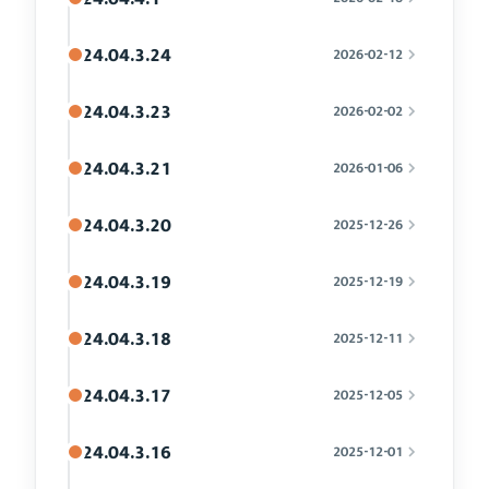
24.04.3.24
2026-02-12
24.04.3.23
2026-02-02
24.04.3.21
2026-01-06
24.04.3.20
2025-12-26
24.04.3.19
2025-12-19
24.04.3.18
2025-12-11
24.04.3.17
2025-12-05
24.04.3.16
2025-12-01