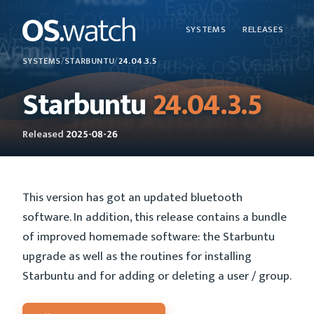
SYSTEMS
RELEASES
SYSTEMS
/
STARBUNTU
/
24.04.3.5
Starbuntu
24.04.3.5
Released
2025-08-26
This version has got an updated bluetooth
software. In addition, this release contains a bundle
of improved homemade software: the Starbuntu
upgrade as well as the routines for installing
Starbuntu and for adding or deleting a user / group.