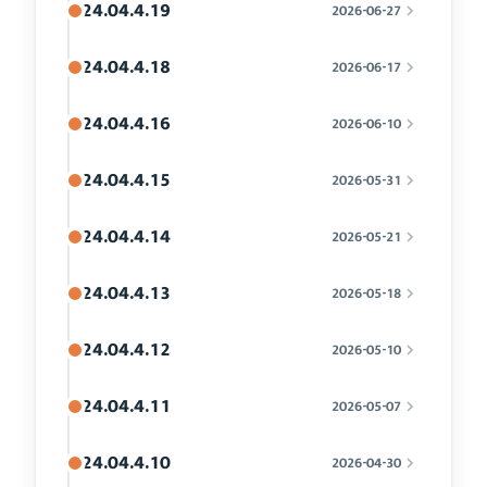
24.04.4.19
2026-06-27
24.04.4.18
2026-06-17
24.04.4.16
2026-06-10
24.04.4.15
2026-05-31
24.04.4.14
2026-05-21
24.04.4.13
2026-05-18
24.04.4.12
2026-05-10
24.04.4.11
2026-05-07
24.04.4.10
2026-04-30