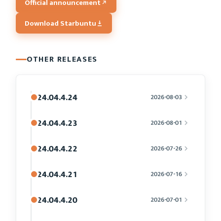
Official announcement
Download Starbuntu
OTHER RELEASES
24.04.4.24
2026-08-03
24.04.4.23
2026-08-01
24.04.4.22
2026-07-26
24.04.4.21
2026-07-16
24.04.4.20
2026-07-01