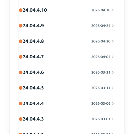
24.04.4.10
2026-04-30
24.04.4.9
2026-04-24
24.04.4.8
2026-04-20
24.04.4.7
2026-04-05
24.04.4.6
2026-03-31
24.04.4.5
2026-03-11
24.04.4.4
2026-03-06
24.04.4.3
2026-03-01